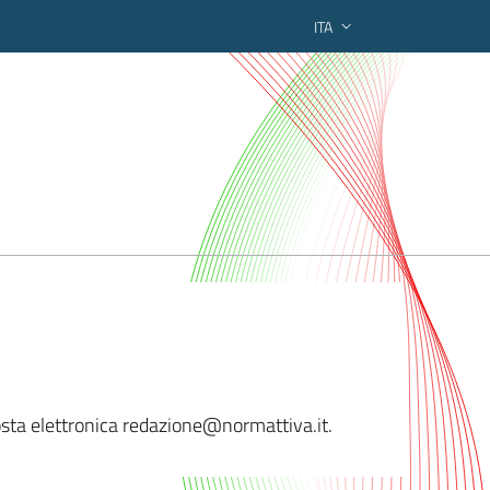
ITA
ederato regionale
 posta elettronica redazione@normattiva.
it.