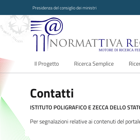
Presidenza del consiglio dei ministri
Normattiva Region
Il Progetto
Ricerca Semplice
Rice
current
Contatti
ISTITUTO POLIGRAFICO E ZECCA DELLO STATO
Per segnalazioni relative ai contenuti del port