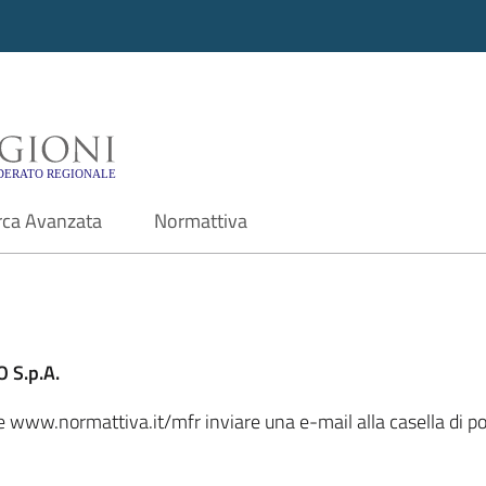
i - Motore di ricerca f
rca Avanzata
Normattiva
 S.p.A.
ale www.normattiva.it/mfr inviare una e-mail alla casella di