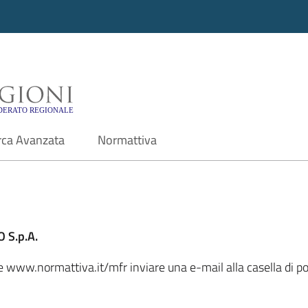
i - Motore di ricerca f
rca Avanzata
Normattiva
 S.p.A.
ale www.normattiva.it/mfr inviare una e-mail alla casella di 