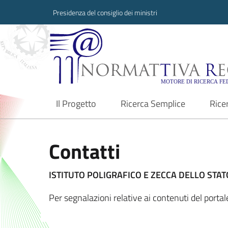
Presidenza del consiglio dei ministri
Normattiva Region
Il Progetto
Ricerca Semplice
Rice
current
Contatti
ISTITUTO POLIGRAFICO E ZECCA DELLO STATO
Per segnalazioni relative ai contenuti del port