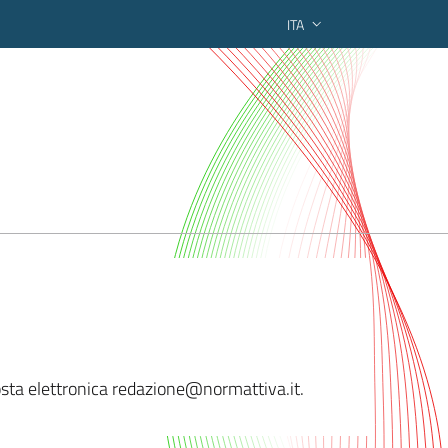
ITA
ederato regionale
posta elettronica redazione@nor
mattiva.it.