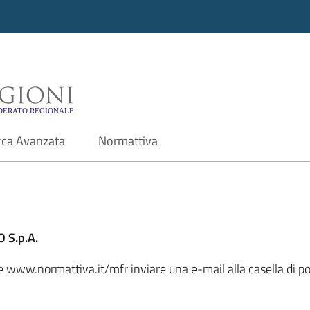
i - Motore di ricerca f
rca Avanzata
Normattiva
 S.p.A.
le www.normattiva.it/mfr inviare una e-mail alla casella di p