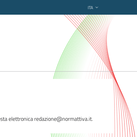
ITA
ederato regionale
osta elettronica redazione
@normattiva.it.