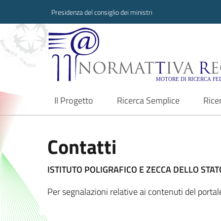
Presidenza del consiglio dei ministri
Normattiva Region
Il Progetto
Ricerca Semplice
Rice
current
Contatti
ISTITUTO POLIGRAFICO E ZECCA DELLO STATO
Per segnalazioni relative ai contenuti del porta