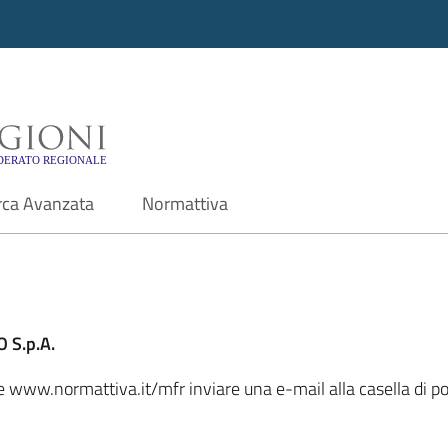
i - Motore di ricerca f
rca Avanzata
Normattiva
 S.p.A.
le www.normattiva.it/mfr inviare una e-mail alla casella di p