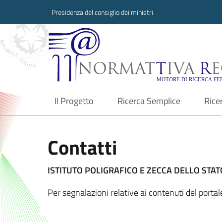
Presidenza del consiglio dei ministri
Normattiva Region
Il Progetto
Ricerca Semplice
Rice
current
Contatti
ISTITUTO POLIGRAFICO E ZECCA DELLO STATO
Per segnalazioni relative ai contenuti del port