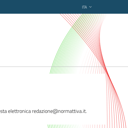
ITA
ederato regionale
 posta elettronica redazione@norm
attiva.it.