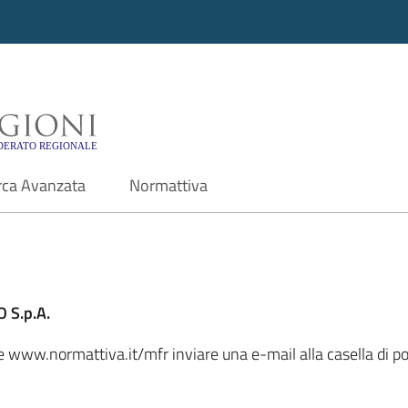
i - Motore di ricerca f
rca Avanzata
Normattiva
 S.p.A.
ale www.normattiva.it/mfr inviare una e-mail alla casella di