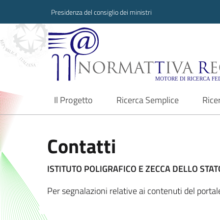
Presidenza del consiglio dei ministri
Normattiva Region
Il Progetto
Ricerca Semplice
Rice
current
Contatti
ISTITUTO POLIGRAFICO E ZECCA DELLO STATO
Per segnalazioni relative ai contenuti del port