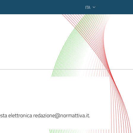
ITA
ederato regionale
 posta elettronica redazione@normattiva
.it.