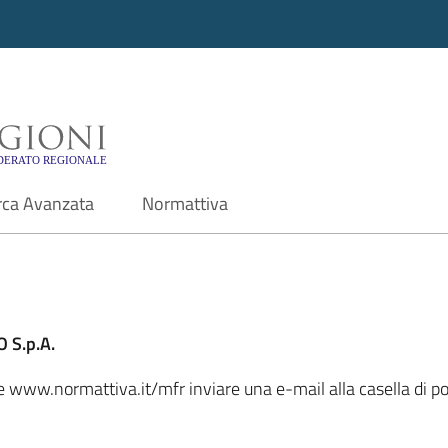
i - Motore di ricerca f
rca Avanzata
Normattiva
 S.p.A.
ale www.normattiva.it/mfr inviare una e-mail alla casella di