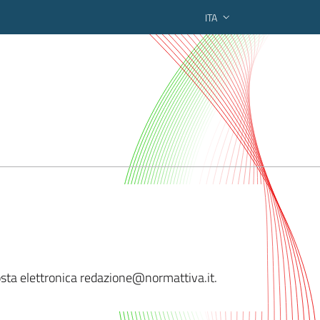
ITA
ederato regionale
posta elettronica redazione@nor
mattiva.it.