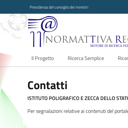
Presidenza del consiglio dei ministri
Normattiva Region
Il Progetto
Ricerca Semplice
Rice
current
Contatti
ISTITUTO POLIGRAFICO E ZECCA DELLO STATO
Per segnalazioni relative ai contenuti del port