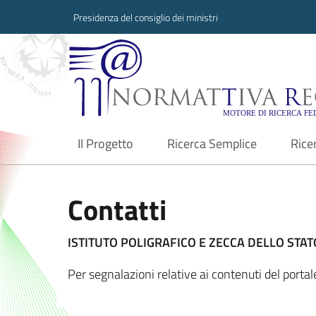
Presidenza del consiglio dei ministri
Normattiva Region
Il Progetto
Ricerca Semplice
Rice
current
Contatti
ISTITUTO POLIGRAFICO E ZECCA DELLO STATO
Per segnalazioni relative ai contenuti del port