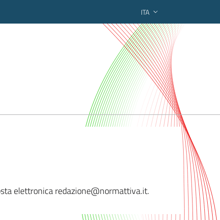
ITA
ederato regionale
posta elettronica redazione@no
rmattiva.it.