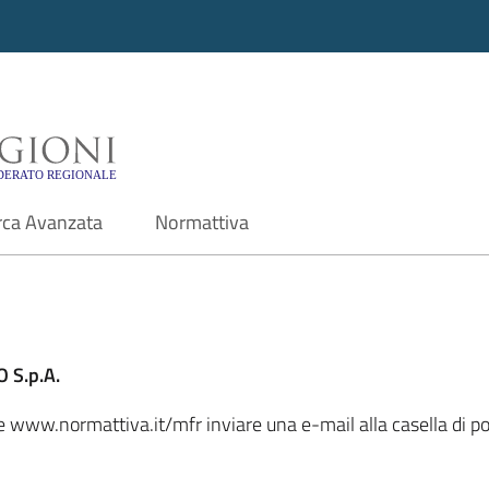
i - Motore di ricerca f
rca Avanzata
Normattiva
 S.p.A.
ale www.normattiva.it/mfr inviare una e-mail alla casella di 