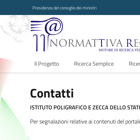
Presidenza del consiglio dei ministri
Normattiva Region
Il Progetto
Ricerca Semplice
Rice
current
Contatti
ISTITUTO POLIGRAFICO E ZECCA DELLO STATO
Per segnalazioni relative ai contenuti del port