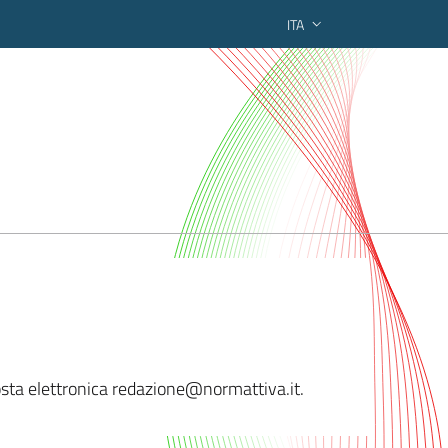
ITA
ederato regionale
 posta elettronica redazione@norm
attiva.it.