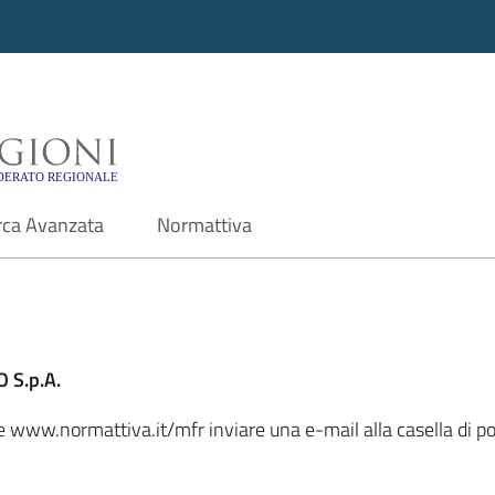
i - Motore di ricerca f
rca Avanzata
Normattiva
 S.p.A.
ale www.normattiva.it/mfr inviare una e-mail alla casella di 