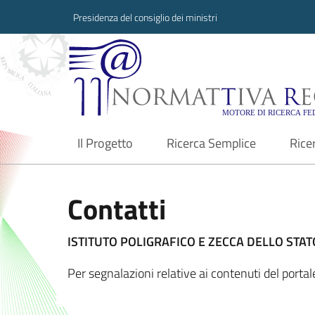
Presidenza del consiglio dei ministri
Normattiva Region
Il Progetto
Ricerca Semplice
Rice
current
Contatti
ISTITUTO POLIGRAFICO E ZECCA DELLO STATO
Per segnalazioni relative ai contenuti del port