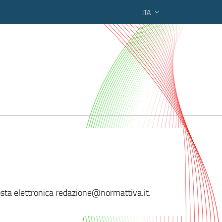
ITA
ederato regionale
posta elettronica redazione@n
ormattiva.it.