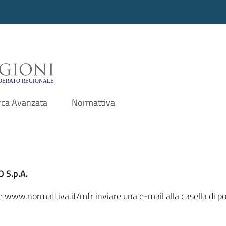
i - Motore di ricerca f
rca Avanzata
Normattiva
 S.p.A.
ale www.normattiva.it/mfr inviare una e-mail alla casella di