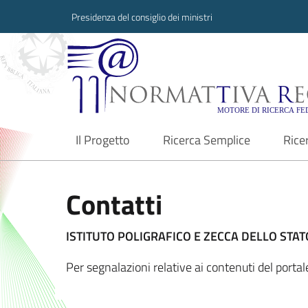
Presidenza del consiglio dei ministri
Normattiva Region
Il Progetto
Ricerca Semplice
Rice
current
Contatti
ISTITUTO POLIGRAFICO E ZECCA DELLO STATO
Per segnalazioni relative ai contenuti del port