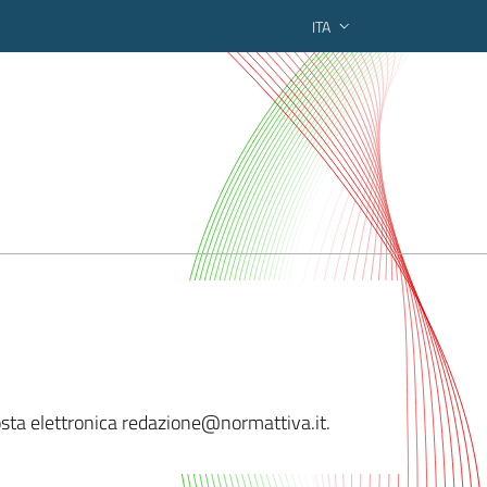
ITA
ederato regionale
 posta elettronica redazione@normattiva
.it.