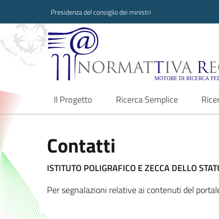
Presidenza del consiglio dei ministri
Normattiva Region
Il Progetto
Ricerca Semplice
Rice
current
Contatti
ISTITUTO POLIGRAFICO E ZECCA DELLO STATO
Per segnalazioni relative ai contenuti del port