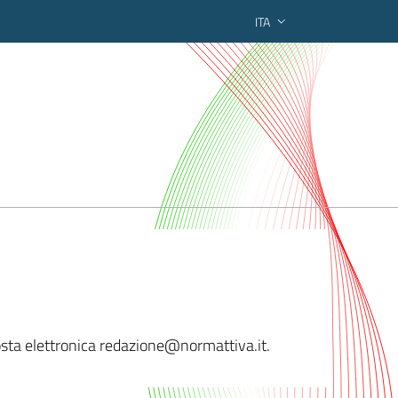
ITA
ederato regionale
 posta elettronica redazione@normattiva
.it.