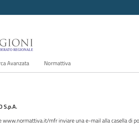
i - Motore di ricerca f
rca Avanzata
Normattiva
 S.p.A.
ale www.normattiva.it/mfr inviare una e-mail alla casella di