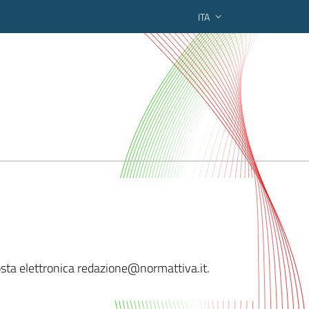
ITA
ederato regionale
 posta elettronica redazione@normattiva.
it.