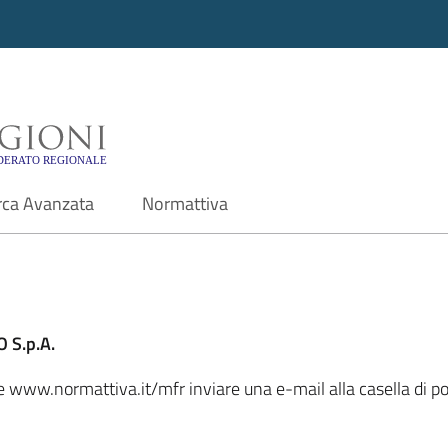
i - Motore di ricerca f
rca Avanzata
Normattiva
 S.p.A.
ale www.normattiva.it/mfr inviare una e-mail alla casella di