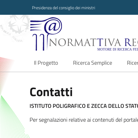
Presidenza del consiglio dei ministri
Normattiva Region
Il Progetto
Ricerca Semplice
Rice
current
Contatti
ISTITUTO POLIGRAFICO E ZECCA DELLO STATO
Per segnalazioni relative ai contenuti del port