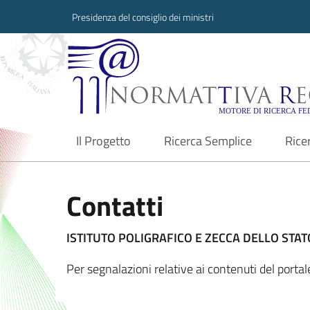
Presidenza del consiglio dei ministri
Normattiva Region
Il Progetto
Ricerca Semplice
Rice
current
Contatti
ISTITUTO POLIGRAFICO E ZECCA DELLO STATO
Per segnalazioni relative ai contenuti del port