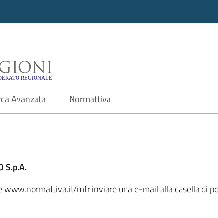
i - Motore di ricerca f
rca Avanzata
Normattiva
 S.p.A.
ale www.normattiva.it/mfr inviare una e-mail alla casella di