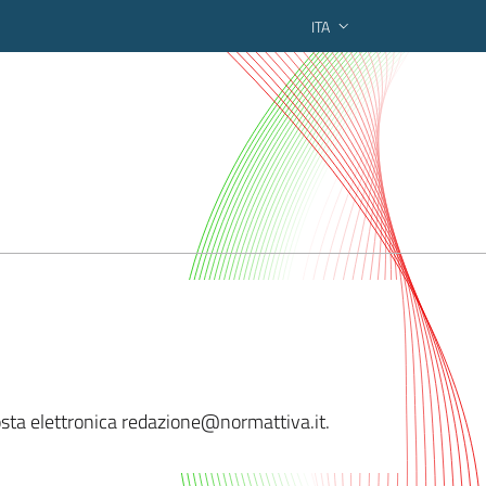
ITA
ederato regionale
 posta elettronica redazione@norm
attiva.it.