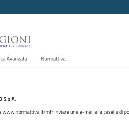
i - Motore di ricerca f
rca Avanzata
Normattiva
 S.p.A.
le www.normattiva.it/mfr inviare una e-mail alla casella di p