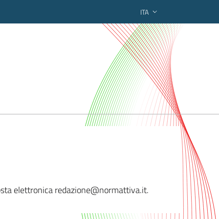
ITA
ederato regionale
osta elettronica redaz
ione@normattiva.it.