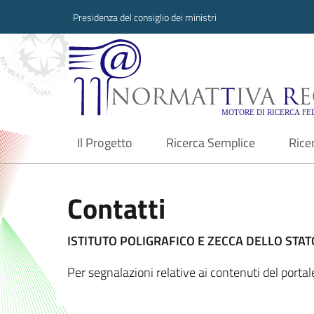
Presidenza del consiglio dei ministri
Normattiva Region
Il Progetto
Ricerca Semplice
Rice
current
Contatti
ISTITUTO POLIGRAFICO E ZECCA DELLO STATO
Per segnalazioni relative ai contenuti del porta