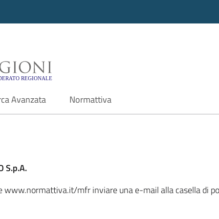
i - Motore di ricerca f
rca Avanzata
Normattiva
 S.p.A.
ale www.normattiva.it/mfr inviare una e-mail alla casella di 