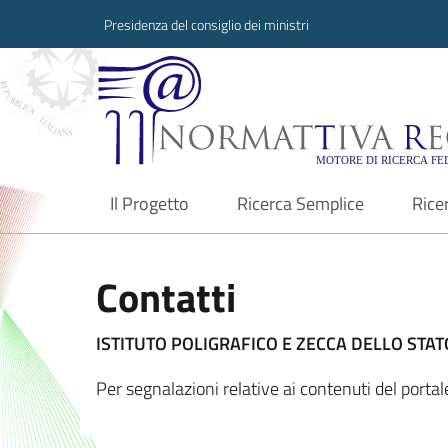
Presidenza del consiglio dei ministri
Normattiva Region
Il Progetto
Ricerca Semplice
Rice
current
Contatti
ISTITUTO POLIGRAFICO E ZECCA DELLO STATO
Per segnalazioni relative ai contenuti del port