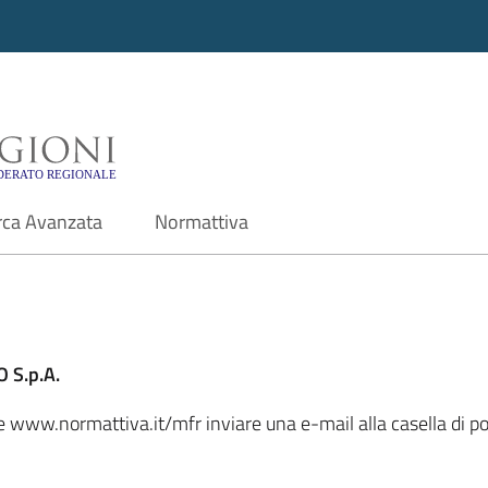
i - Motore di ricerca f
rca Avanzata
Normattiva
 S.p.A.
ale www.normattiva.it/mfr inviare una e-mail alla casella di 