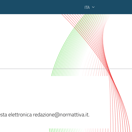
ITA
ederato regionale
posta elettronica redazione@
normattiva.it.