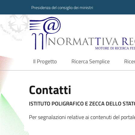
Presidenza del consiglio dei ministri
Normattiva Region
Il Progetto
Ricerca Semplice
Rice
current
Contatti
ISTITUTO POLIGRAFICO E ZECCA DELLO STATO
Per segnalazioni relative ai contenuti del port