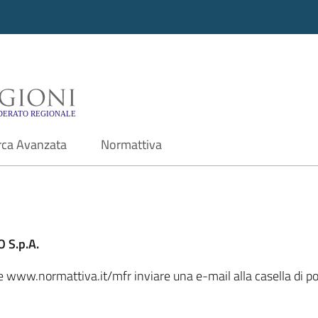
i - Motore di ricerca f
rca Avanzata
Normattiva
 S.p.A.
ale www.normattiva.it/mfr inviare una e-mail alla casella di 