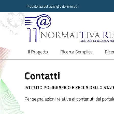
Presidenza del consiglio dei ministri
Normattiva Region
Il Progetto
Ricerca Semplice
Rice
current
Contatti
ISTITUTO POLIGRAFICO E ZECCA DELLO STATO
Per segnalazioni relative ai contenuti del port