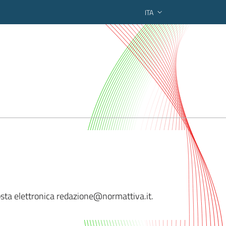
ITA
ederato regionale
posta elettronica redazione@nor
mattiva.it.