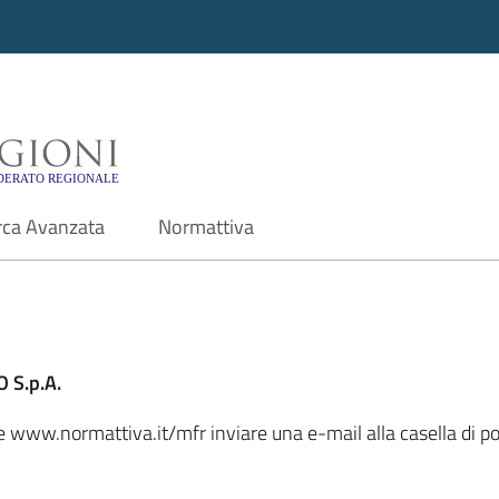
i - Motore di ricerca f
rca Avanzata
Normattiva
 S.p.A.
le www.normattiva.it/mfr inviare una e-mail alla casella di po