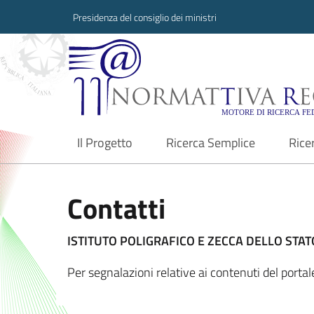
Presidenza del consiglio dei ministri
Normattiva Region
Il Progetto
Ricerca Semplice
Rice
current
Contatti
ISTITUTO POLIGRAFICO E ZECCA DELLO STATO
Per segnalazioni relative ai contenuti del porta