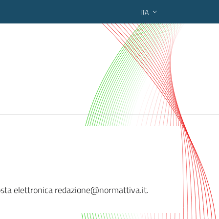
ITA
ederato regionale
sta elettronica redazi
one@normattiva.it.