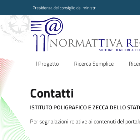
Presidenza del consiglio dei ministri
Normattiva Region
Il Progetto
Ricerca Semplice
Rice
current
Contatti
ISTITUTO POLIGRAFICO E ZECCA DELLO STATO
Per segnalazioni relative ai contenuti del port