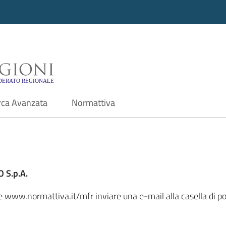
i - Motore di ricerca f
rca Avanzata
Normattiva
 S.p.A.
ale www.normattiva.it/mfr inviare una e-mail alla casella di