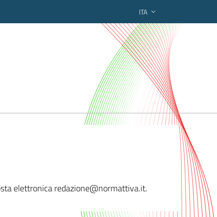
ITA
ederato regionale
 posta elettronica redazione@normatt
iva.it.