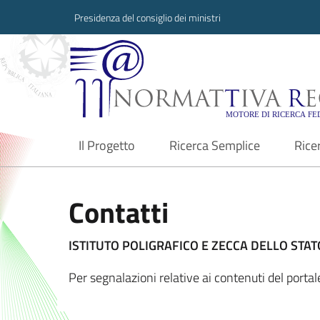
Presidenza del consiglio dei ministri
Normattiva Region
Il Progetto
Ricerca Semplice
Rice
current
Contatti
ISTITUTO POLIGRAFICO E ZECCA DELLO STATO
Per segnalazioni relative ai contenuti del port