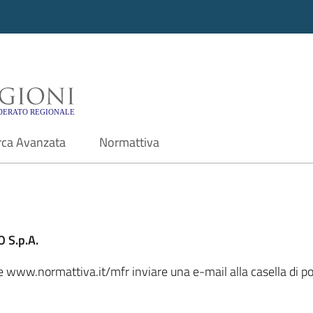
i - Motore di ricerca f
rca Avanzata
Normattiva
 S.p.A.
ale www.normattiva.it/mfr inviare una e-mail alla casella di