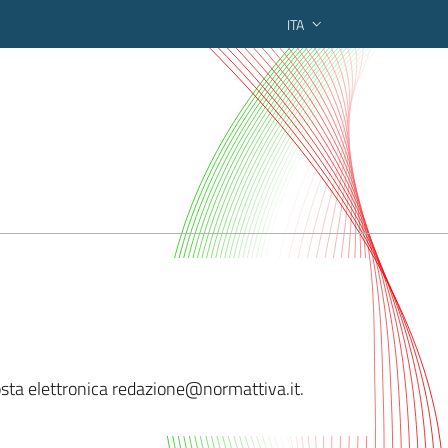
ITA
ederato regionale
 posta elettronica redazione@norma
ttiva.it.