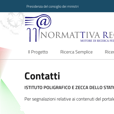
Presidenza del consiglio dei ministri
Normattiva Region
Il Progetto
Ricerca Semplice
Rice
current
Contatti
ISTITUTO POLIGRAFICO E ZECCA DELLO STATO
Per segnalazioni relative ai contenuti del port