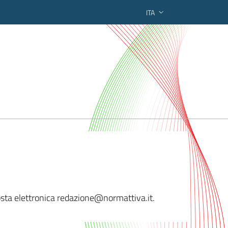
ITA
ederato regionale
posta elettronica redazione@n
ormattiva.it.