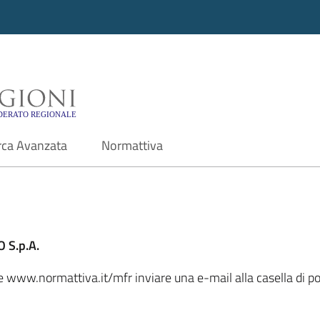
i - Motore di ricerca f
rca Avanzata
Normattiva
 S.p.A.
ale www.normattiva.it/mfr inviare una e-mail alla casella di 