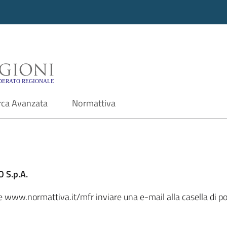
i - Motore di ricerca f
rca Avanzata
Normattiva
 S.p.A.
ale www.normattiva.it/mfr inviare una e-mail alla casella di 