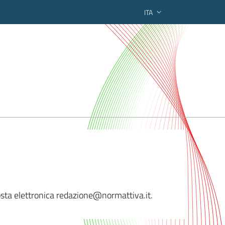
ITA
ederato regionale
posta elettronica redazione@normattiva.i
t.