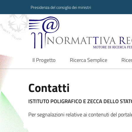
Presidenza del consiglio dei ministri
Normattiva Region
Il Progetto
Ricerca Semplice
Rice
current
Contatti
ISTITUTO POLIGRAFICO E ZECCA DELLO STATO
Per segnalazioni relative ai contenuti del port