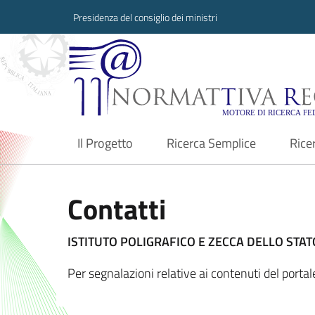
Presidenza del consiglio dei ministri
Normattiva Region
Il Progetto
Ricerca Semplice
Rice
current
Contatti
ISTITUTO POLIGRAFICO E ZECCA DELLO STATO
Per segnalazioni relative ai contenuti del port