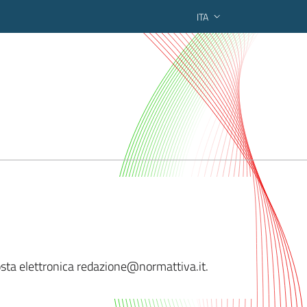
ITA
ederato regionale
 posta elettronica redazione@normat
tiva.it.