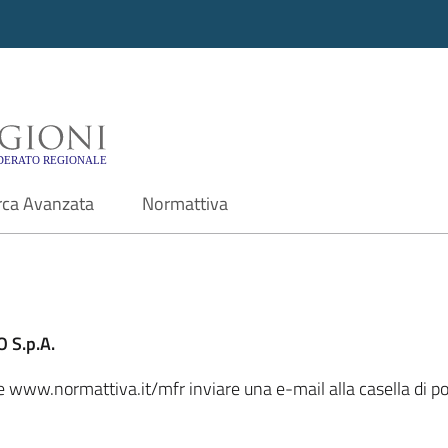
i - Motore di ricerca f
rca Avanzata
Normattiva
 S.p.A.
ale www.normattiva.it/mfr inviare una e-mail alla casella di