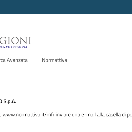
i - Motore di ricerca f
rca Avanzata
Normattiva
 S.p.A.
le www.normattiva.it/mfr inviare una e-mail alla casella di p