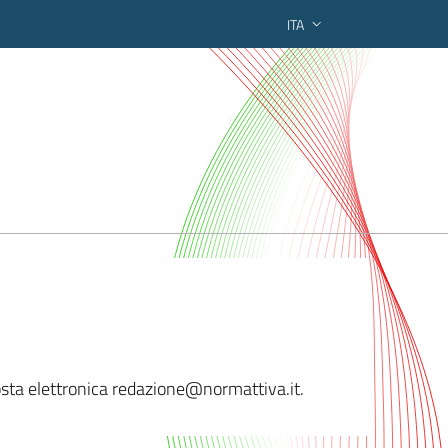
ITA
ederato regionale
osta elettronica redazione
@normattiva.it.