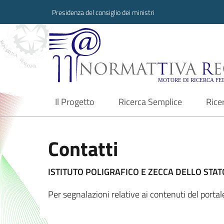
Presidenza del consiglio dei ministri
Normattiva Region
Il Progetto
Ricerca Semplice
Rice
current
Contatti
ISTITUTO POLIGRAFICO E ZECCA DELLO STATO
Per segnalazioni relative ai contenuti del porta