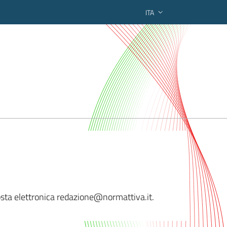
ITA
ederato regionale
 posta elettronica redazione@normattiv
a.it.