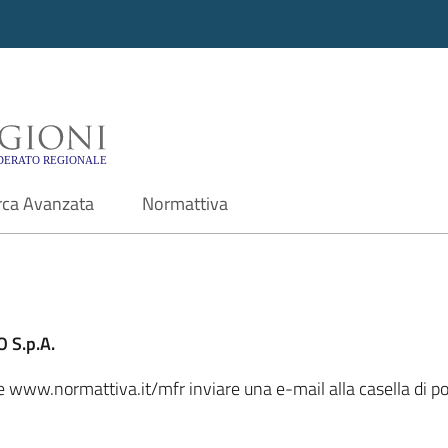
i - Motore di ricerca f
rca Avanzata
Normattiva
 S.p.A.
ale www.normattiva.it/mfr inviare una e-mail alla casella di