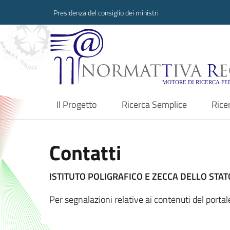
Presidenza del consiglio dei ministri
Normattiva Region
Il Progetto
Ricerca Semplice
Rice
current
Contatti
ISTITUTO POLIGRAFICO E ZECCA DELLO STATO
Per segnalazioni relative ai contenuti del port