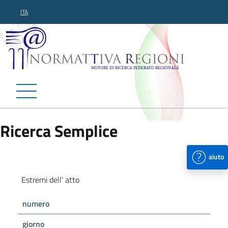
ITA
Normattiva Regioni - Motor
Ricerca Semplice
aiuto
Estremi dell' atto
numero
giorno