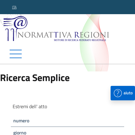
ITA
Normattiva Regioni - Motor
Ricerca Semplice
aiuto
Estremi dell' atto
numero
giorno