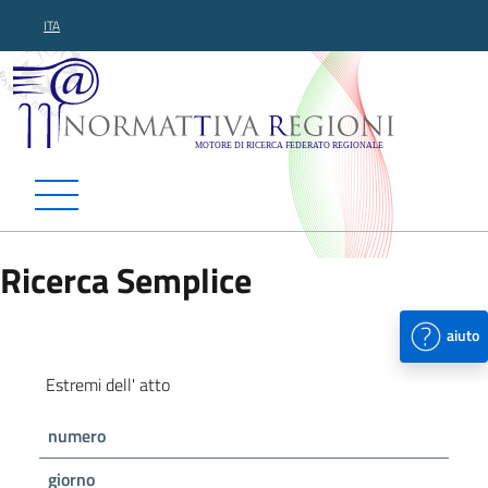
ITA
Normattiva Regioni - Motor
Ricerca Semplice
aiuto
Estremi dell' atto
numero
giorno