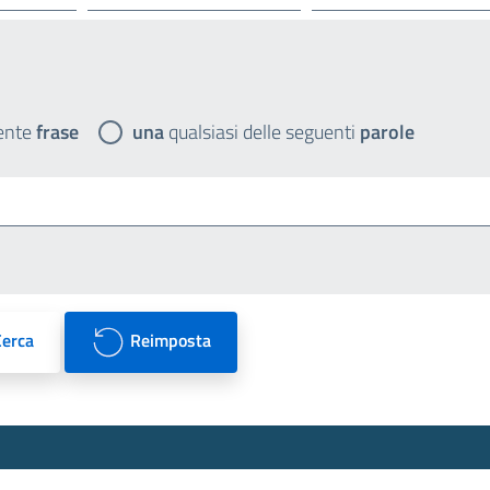
ente
frase
una
qualsiasi delle seguenti
parole
Cerca
Reimposta