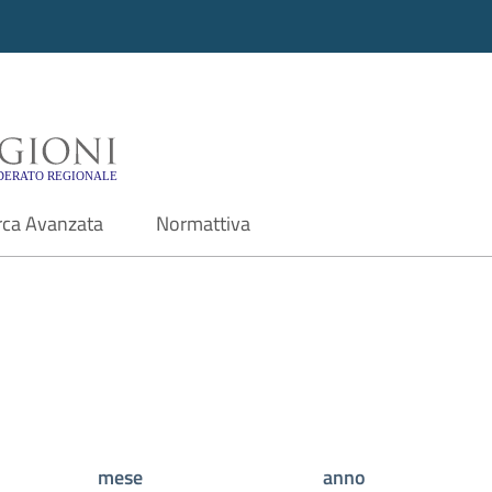
i - Motore di ricerca f
rca Avanzata
Normattiva
mese
anno