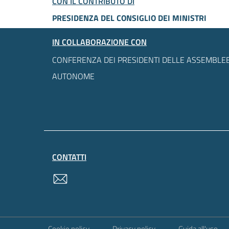
CON IL CONTRIBUTO DI
PRESIDENZA DEL CONSIGLIO DEI MINISTRI
IN COLLABORAZIONE CON
CONFERENZA DEI PRESIDENTI DELLE ASSEMBLEE
AUTONOME
CONTATTI
contatti
Sezione Link Utili
Cookie policy
Privacy policy
Guida all'uso