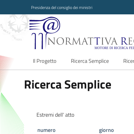
Presidenza del consiglio dei ministri
Normattiva Region
Il Progetto
Ricerca Semplice
Rice
current
Ricerca Semplice
Estremi dell' atto
numero
giorno