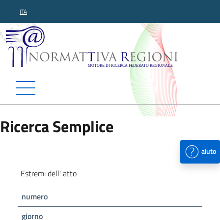
ITA
Normattiva Regioni - Motor
Ricerca Semplice
aiuto
Estremi dell' atto
numero
giorno