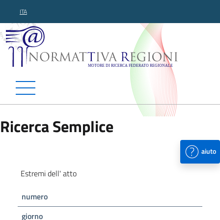
ITA
Normattiva Regioni - Motor
Ricerca Semplice
aiuto
Estremi dell' atto
numero
giorno