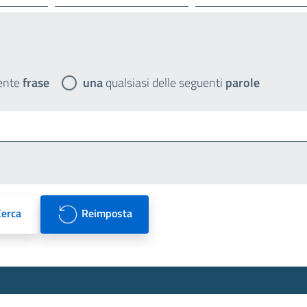
ente
frase
una
qualsiasi delle seguenti
parole
Cerca
Reimposta