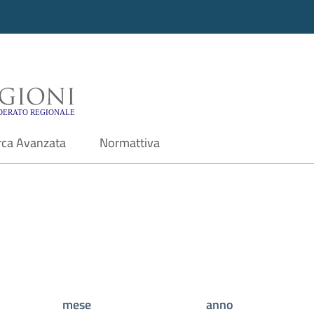
i - Motore di ricerca f
rca Avanzata
Normattiva
mese
anno