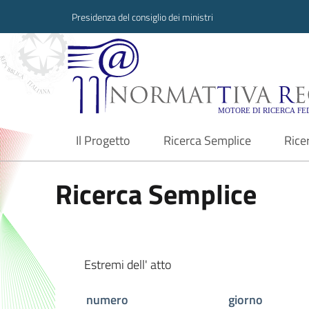
Presidenza del consiglio dei ministri
Normattiva Region
Il Progetto
Ricerca Semplice
Rice
current
Ricerca Semplice
Estremi dell' atto
numero
giorno