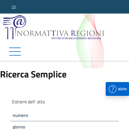
ITA
Normattiva Regioni - Motor
Ricerca Semplice
aiuto
Estremi dell' atto
numero
giorno