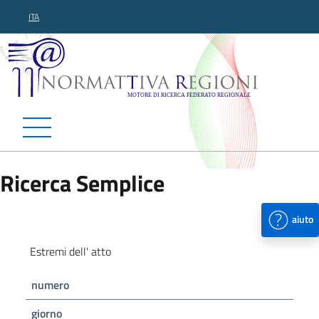
ITA
Normattiva Regioni - Motor
Ricerca Semplice
aiuto
Estremi dell' atto
numero
giorno