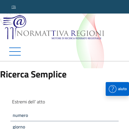
ITA
Normattiva Regioni - Motor
Ricerca Semplice
aiuto
Estremi dell' atto
numero
giorno