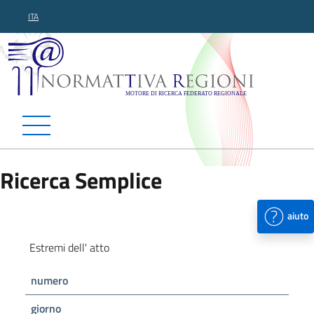
ITA
Normattiva Regioni - Motor
Ricerca Semplice
aiuto
Estremi dell' atto
numero
giorno