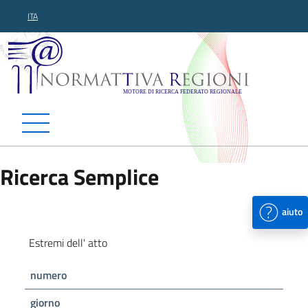
ITA
Normattiva Regioni - Motor
Ricerca Semplice
aiuto
Estremi dell' atto
numero
giorno