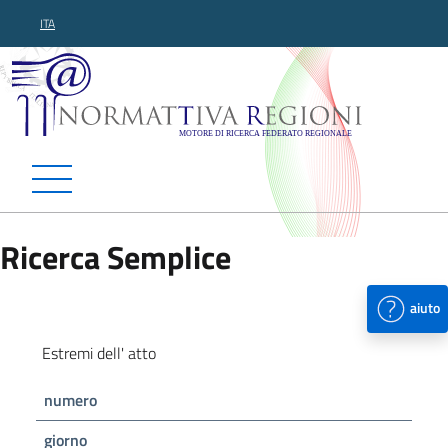
ITA
Normattiva Regioni - Motor
Ricerca Semplice
aiuto
Estremi dell' atto
numero
giorno