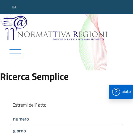
ITA
Normattiva Regioni - Motor
Ricerca Semplice
aiuto
Estremi dell' atto
numero
giorno