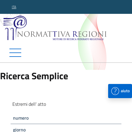
ITA
Normattiva Regioni - Motor
Ricerca Semplice
aiuto
Estremi dell' atto
numero
giorno