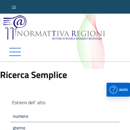
ITA
Normattiva Regioni - Motor
Ricerca Semplice
aiuto
Estremi dell' atto
numero
giorno