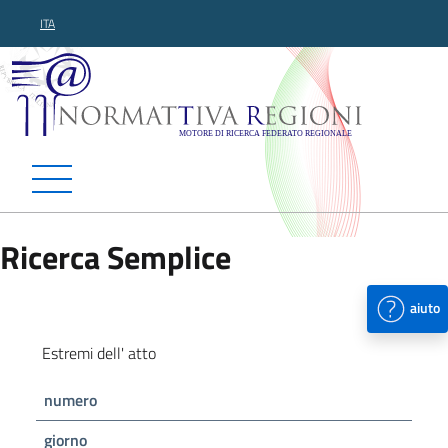
ITA
Normattiva Regioni - Motor
Ricerca Semplice
aiuto
Estremi dell' atto
numero
giorno