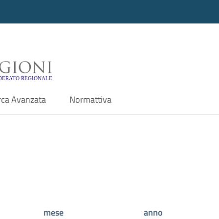
i - Motore di ricerca f
rca Avanzata
Normattiva
mese
anno