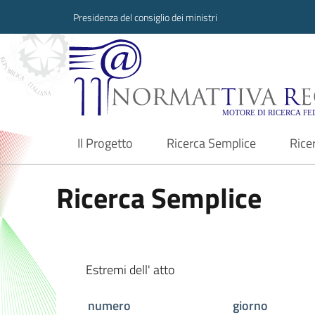
Presidenza del consiglio dei ministri
Normattiva Region
Il Progetto
Ricerca Semplice
Rice
current
Ricerca Semplice
Estremi dell' atto
numero
giorno