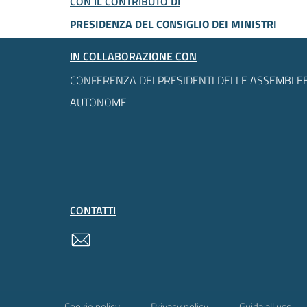
CON IL CONTRIBUTO DI
PRESIDENZA DEL CONSIGLIO DEI MINISTRI
IN COLLABORAZIONE CON
CONFERENZA DEI PRESIDENTI DELLE ASSEMBLEE
AUTONOME
CONTATTI
contatti
Sezione Link Utili
Cookie policy
Privacy policy
Guida all'uso