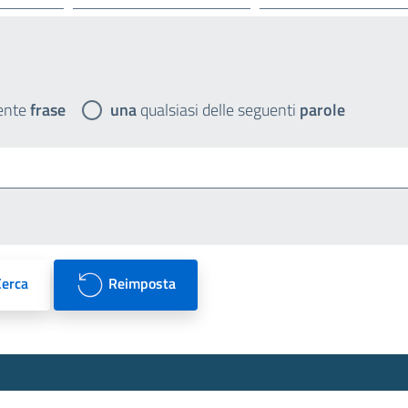
ente
frase
una
qualsiasi delle seguenti
parole
Cerca
Reimposta