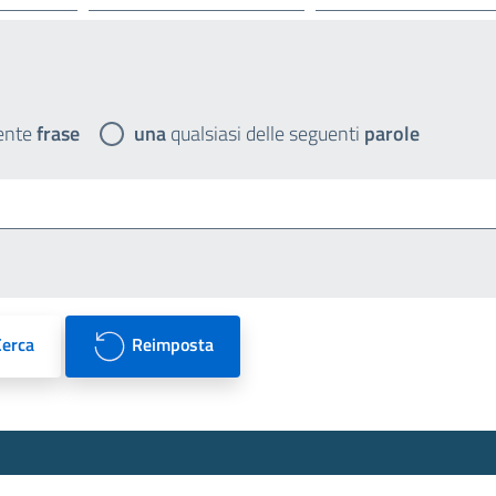
ente
frase
una
qualsiasi delle seguenti
parole
Cerca
Reimposta