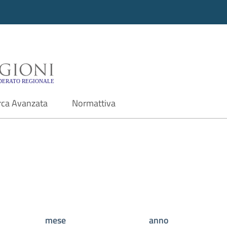
i - Motore di ricerca f
rca Avanzata
Normattiva
mese
anno