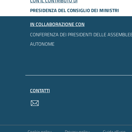
CON IL CONTRIBUTO DI
PRESIDENZA DEL CONSIGLIO DEI MINISTRI
IN COLLABORAZIONE CON
CONFERENZA DEI PRESIDENTI DELLE ASSEMBLEE
AUTONOME
CONTATTI
contatti
Sezione Link Utili
Cookie policy
Privacy policy
Guida all'uso