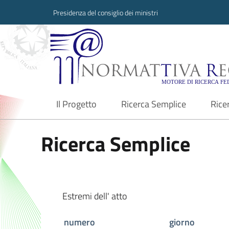
Presidenza del consiglio dei ministri
Normattiva Region
Il Progetto
Ricerca Semplice
Rice
current
Ricerca Semplice
Estremi dell' atto
numero
giorno