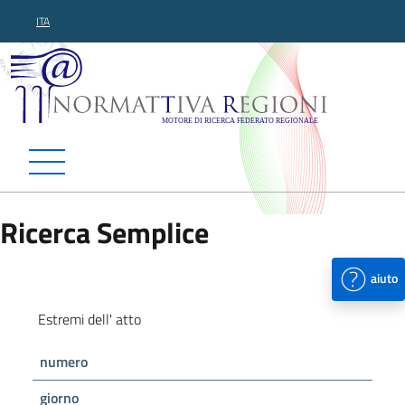
ITA
Normattiva Regioni - Motor
Ricerca Semplice
aiuto
Estremi dell' atto
numero
giorno