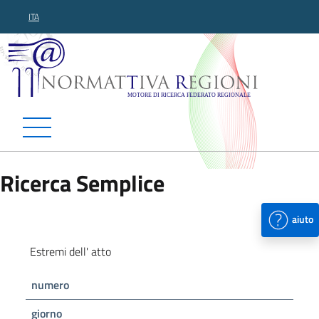
ITA
Normattiva Regioni - Motor
Ricerca Semplice
aiuto
Estremi dell' atto
numero
giorno