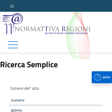
ITA
Normattiva Regioni - Motor
Ricerca Semplice
aiuto
Estremi dell' atto
numero
giorno