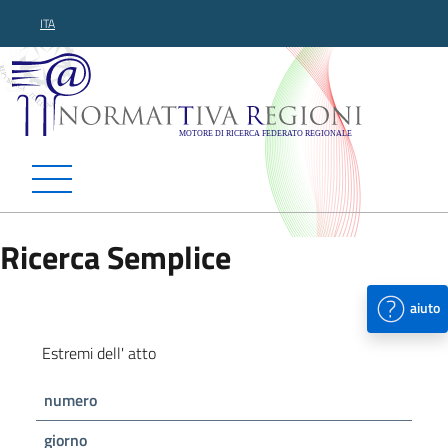
ITA
Normattiva Regioni - Motor
Ricerca Semplice
aiuto
Estremi dell' atto
numero
giorno