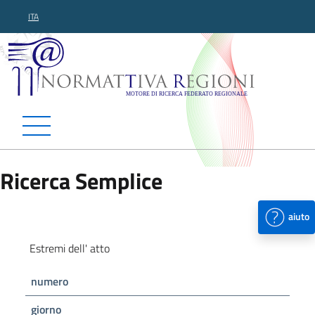
ITA
Normattiva Regioni - Motor
Ricerca Semplice
aiuto
Estremi dell' atto
numero
giorno